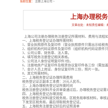
当前位置：
注册上海公司
>
上海办理税务
文章出处：未知责任编辑：未知发布时
上海公司注册办理税务注册登记所需材料、费用与流程
一、上海税务登记证办理所需材料
1、营业执照原件及复印件（营业执照原件只需出示给税务
2、组织机构代码证原件及复印件（组织机构代码证原件
3、公司公章、财务章、法人章。
4、填写税务注册登记相关表格。
5、公司法人身份证明复印件3份。
6、注册地房产证复印件及租赁协议复印件各三份（需加
7、会计人员上岗证、身份证复印件三份，照片一张。
8、其它所需材料。
二、上海税务登记证办理所需费用
税务登记证正副本工本费：20元人民币。
三、上海办理税务登记证所需时间
税务注册登记材料齐全并审查通过后，办理税务登记证需10
四、上海税务登记办理流程
税务注册登记材料提交税务局，区税务局审核材料，审核
下发至区税务局，最后领取税务登记证。
五、上海税务注册登记好后的证照清单