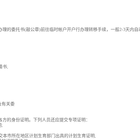
的委托书(敲公章)前往临时帐户开户行办理转移手续，一般2-3天内自
书;
及有关委
方的身份证明。下列人员还应提交专项证明：
;
交本市所在地区计划生育部门出具的计划生育证明;