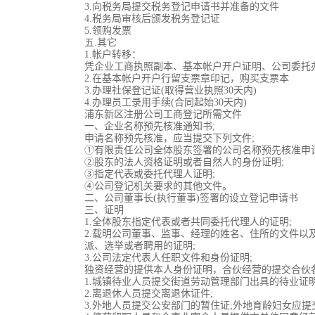
3.向税务局提交税务登记申请书并准备的文件
4.税务局审核后颁发税务登记证
5.领购发票
五.其它
1.帐户转移：
凭企业工商执照副本、基本帐户开户证明、公司委托办理
2.在基本帐户开户行留支票章印记，购买支票本
3.办理社保登记证(取得营业执照30天内)
4.办理员工录用手续(合同起始30天内)
浦东新区注册公司工商登记所需文件
一、企业名称预先核准通知书;
申请名称预先核准，应当提交下列文件;
①有限责任公司全体股东签署的公司名称预先核准申请
②股东的法人资格证明或者自然人的身份证明;
③指定代表或委托代理人证明;
④公司登记机关要求的其他文件。
二、公司董事长(执行董事)签署的设立登记申请书
三、证明
1.全体股东指定代表或者共同委托代理人的证明;
2.载明公司董事、监事、经理的姓名、住所的文件以
派、选举或者聘用的证明;
3.公司法定代表人任职文件和身份证明;
独资经营的提供本人身份证明，合伙经营的提交合伙各
1.城镇待业人员提交街道劳动管理部门出具的待业证明
2.离退休人员提交离退休证件;
3.外地人员提交公安部门的暂住证;外地育龄妇女应提