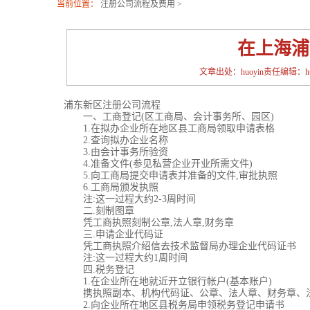
当前位置：
注册公司流程及费用
>
在上海浦
文章出处：huoyin责任编辑：huoy
浦东新区注册公司流程
一、工商登记(区工商局、会计事务所、园区)
1.在拟办企业所在地区县工商局领取申请表格
2.查询拟办企业名称
3.由会计事务所验资
4.准备文件(参见私营企业开业所需文件)
5.向工商局提交申请表并准备的文件,审批执照
6.工商局颁发执照
注:这一过程大约2-3周时间
二.刻制图章
凭工商执照刻制公章,法人章,财务章
三.申请企业代码证
凭工商执照介绍信去技术监督局办理企业代码证书
注:这一过程大约1周时间
四.税务登记
1.在企业所在地就近开立银行帐户(基本账户)
携执照副本、机构代码证、公章、法人章、财务章、法人
2.向企业所在地区县税务局申领税务登记申请书