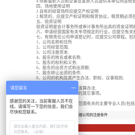
4.停薪留职人员和企事业富余人员提供本单位同意经营
四、场地使用证明
1.自有的经营场所应提交产权证明
2.租赁的，应提交产权证明和租赁协议，租赁期必须
五、验资证明
验资证明是会计事务所或审计事务所出具的资金证明
六、申请经营国家有关专项规定的行业，应提交有关
七、有限责任公司申请登记时，应提交公司章程。包
1、公司名称和住所
2、公司经营范围;
3、公司注册资本;
4、股东的姓名或者名称;
5、股东的权利和义务;
6、股东的出资方式和出资额;
7、股东转让出资的条件;
8、公司的机构及其产生办法、职权、议事规则;
9、公司的法定代表人;
请您留言
10、公司的每年事由与清算办法;
11、股东认为需要规定的其它事项。
八、技术资格证明
感谢您的关注，当前客服人员不在
私营企业应提供与经营范围有关的主要专业人员(包括会
线，请填写一下您的信息，我们会
尽快和您联系。
【下一篇：】
上海国际货运代理公司的注册条件
相关资讯