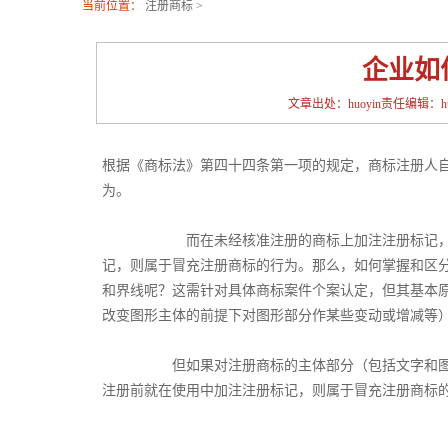
当前位置：
注册商标
>
企业如
文章出处：huoyin责任编辑：huoy
根据《商标法》第四十四条第一项的规定，商标注册人
为。
而在未经核准注册的商标上加注注册标记，包括在
记，则属于冒充注册商标的行为。那么，如何掌握和区分
和界线呢？这需针对具体商标案件个案认定，但其基本
改变图形主体的前提下对图形部分作某些变动或增减等
但如果对注册商标的主体部分（包括文字和图形）
注册前就在使用中加注注册标记，则属于冒充注册商标