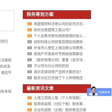
税务筹划方案
用虚假材料注册公司的处罚方式及严重后果
如何注册建筑工程公司？
个人出售非居住用房取得的收入要缴纳哪些税？税率是多少？
标的行
纺织科技公司经营范围包括哪些
外省市人想在上海注册公司费用大概是多少？
房地产开发各环节税收政策解读
（股份有限公司）董事（含非法定代表人的董事长或执行董事）股东
注册标
子公司与分公司的区别
间的关系
高尔夫球场资产怎样计算折旧？
，或在不
股东分红已交纳了个人所得税还需要再申报个人所得税吗？
最新资讯文章
商标未经
上海工资收入型（个人所得税）税务筹划方案
投资收益型（分红个税）税务筹划方案
企业利润型（企税）税务筹划方案