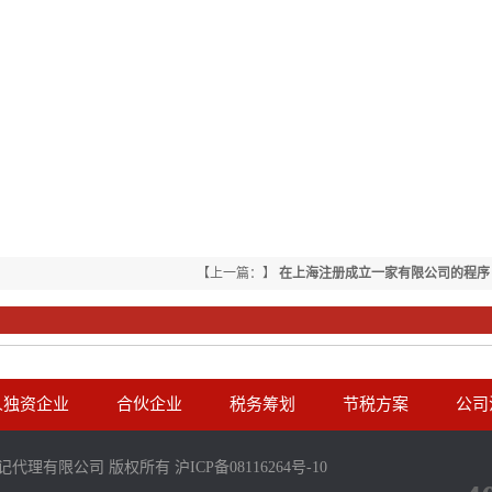
【上一篇：】
在上海注册成立一家有限公司的程序
人独资企业
合伙企业
税务筹划
节税方案
公司
企业登记代理有限公司 版权所有
沪ICP备08116264号-10