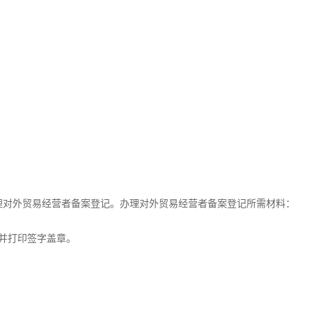
理对外贸易经营者备案登记。办理对外贸易经营者备案登记所需材料：
并打印签字盖章。